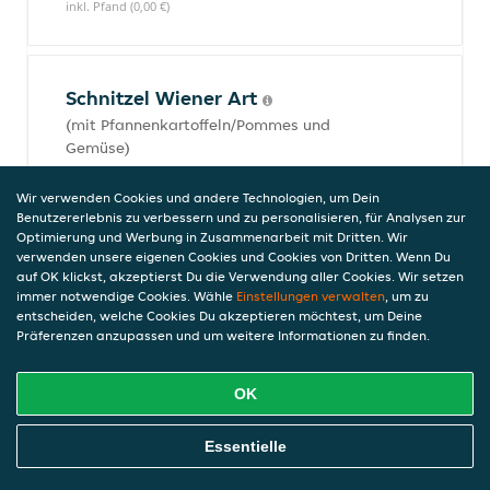
inkl. Pfand (0,00 €)
Schnitzel Wiener Art
(mit Pfannenkartoffeln/Pommes und
Gemüse)
12,50 €
inkl. Pfand (0,00 €)
Wir verwenden Cookies und andere Technologien, um Dein
Benutzererlebnis zu verbessern und zu personalisieren, für Analysen zur
Optimierung und Werbung in Zusammenarbeit mit Dritten. Wir
verwenden unsere eigenen Cookies und Cookies von Dritten. Wenn Du
auf OK klickst, akzeptierst Du die Verwendung aller Cookies. Wir setzen
Jäger Schnitzel
immer notwendige Cookies. Wähle
Einstellungen verwalten
, um zu
(mit Pfannenkartoffeln/Pommes und
entscheiden, welche Cookies Du akzeptieren möchtest, um Deine
Präferenzen anzupassen und um weitere Informationen zu finden.
Gemüse)
14,50 €
inkl. Pfand (0,00 €)
OK
Online Essen Bestellen
Essentielle
Fischgerichte